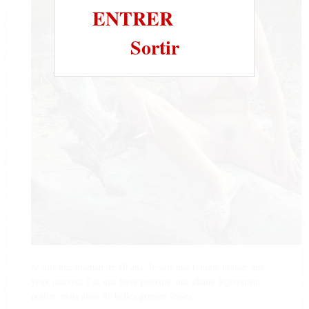
ENTRER
Sortir
Je suis une maman de 40 ans. Je suis une femme blonde aux
yeux marron. J’ai une forte poitrine, une chatte légèrement
poilue, mais aussi de belles grosses fesses.